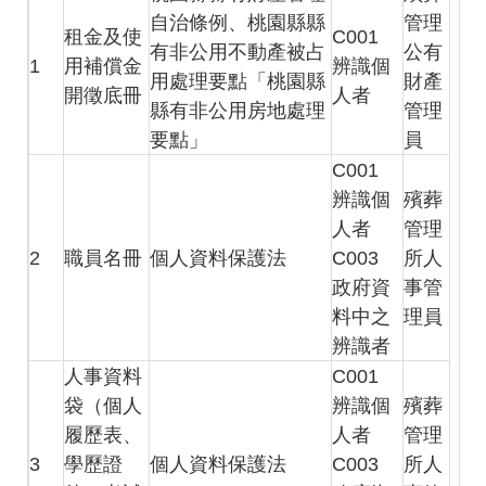
自治條例、桃園縣縣
管理
租金及使
C001
有非公用不動產被占
公有
1
用補償金
辨識個
用處理要點「桃園縣
財產
開徵底冊
人者
縣有非公用房地處理
管理
要點」
員
C001
辨識個
殯葬
人者
管理
2
職員名冊
個人資料保護法
C003
所人
政府資
事管
料中之
理員
辨識者
人事資料
C001
袋（個人
辨識個
殯葬
履歷表、
人者
管理
3
學歷證
個人資料保護法
C003
所人