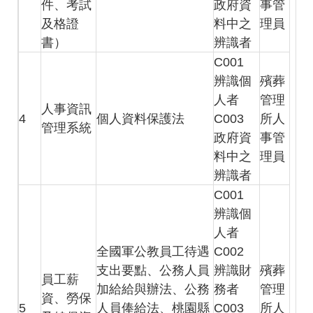
件、考試
政府資
事管
及格證
料中之
理員
書）
辨識者
C001
辨識個
殯葬
人者
管理
人事資訊
4
個人資料保護法
C003
所人
管理系統
政府資
事管
料中之
理員
辨識者
C001
辨識個
人者
全國軍公教員工待遇
C002
支出要點、公務人員
辨識財
殯葬
員工薪
加給給與辦法、公務
務者
管理
資、勞保
5
人員俸給法、桃園縣
C003
所人