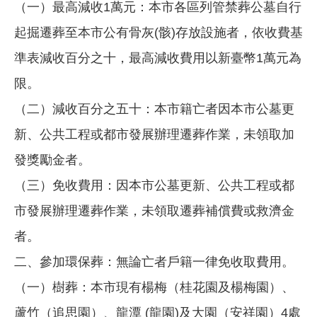
（一）最高減收1萬元：本市各區列管禁葬公墓自行
起掘遷葬至本市公有骨灰(骸)存放設施者，依收費基
準表減收百分之十，最高減收費用以新臺幣1萬元為
限。
（二）減收百分之五十：本市籍亡者因本市公墓更
新、公共工程或都市發展辦理遷葬作業，未領取加
發獎勵金者。
（三）免收費用：因本市公墓更新、公共工程或都
市發展辦理遷葬作業，未領取遷葬補償費或救濟金
者。
二、參加環保葬：無論亡者戶籍一律免收取費用。
（一）樹葬：本市現有楊梅（桂花園及楊梅園）、
蘆竹（追思園）、龍潭 (龍園)及大園（安祥園）4處