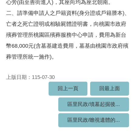
心旁(由至善街進入)，其座向均為座北朝南。
二、請準備申請人之戶籍資料(身分證或戶籍謄本)、
亡者之死亡證明或相驗屍體證明書，向桃園市政府
殯葬管理所桃園區殯葬服務中心申請，費用為新台
幣68,000元(含墓基建造費用，墓基由桃園市政府殯
葬管理所統一施作)。
上版日期：115-07-30
回上一頁
回最上面
區里民政/墳墓起掘後...
區里民政/瞻視遺體的...