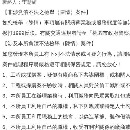
聯絡人：李慧綺
【非涉貪瀆不法之檢舉（陳情）案件】
如您檢舉（陳情）事項屬有關殯葬業務或服務態度等無
撥打1999反映。有關交通違規者請至「
桃園市政府警察
【涉及本所貪瀆不法檢舉（陳情）案件】
如您發現本所員工有下列不法情形或可疑之行為，請聯絡本
案件處理程序將嚴格遵守相關保密規定，請您放心！
1、工程或採購案，疑似有廠商私下共謀圍標，或相關
2、工程或採購案在驗收時，相關人員對於偷工減料或
3、本所員工在辦理業務時，利用職務向民眾索取紅包
4、本所員工利用自己的職權，私下與親戚或特定人士
5、本所員工利用職務上的機會，以偽造單據、製作假
6、本所員工利用自己的職權，收受有利害關係的廠商