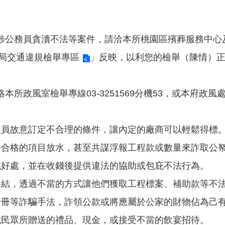
涉公務員貪瀆不法等案件，請洽本所桃園區殯葬服務中心
局交通違規檢舉專區
」反映，以利您的檢舉（陳情）
所政風室檢舉專線03-3251569分機53，或本府政
人員故意訂定不合理的條件，讓內定的廠商可以輕鬆得標
不合格的項目放水，甚至共謀浮報工程款或數量來詐取公
或好處，並在收錢後提供違法的協助或包庇不法行為。
勾結，透過不當的方式讓他們獲取工程標案、補助款等不
清冊等詐騙手法，詐領公款或將應屬於公家的財物佔為己
或民眾所贈送的禮品、現金，或接受不當的飲宴招待。